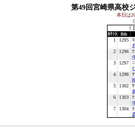
第49回宮崎県高校
本日は20
《
《 
ｶｳﾝﾄ
Bib
1
1295
ﾏ
2
1296
ﾅ
3
1297
ﾆ
4
1298
ﾏ
5
1302
ｻ
6
1303
ﾅ
7
1304
ﾓ