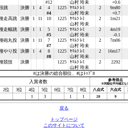
#12
山村 玲未
+0.6
段跳
決勝
1
4
4
1225
ﾔﾏﾑﾗ ﾚﾐ
2
9m80
#4
山村 玲未
+0.7
七種走高跳
決勝
1
11
10
1225
ﾔﾏﾑﾗ ﾚﾐ
2
1m21
山村 玲未
七種走幅跳
決勝
1
1
5
1225
ﾔﾏﾑﾗ ﾚﾐ
2
4m19
#5
山村 玲未
-0.1
七種砲丸投
決勝
1
11
7
1225
ﾔﾏﾑﾗ ﾚﾐ
2
7m06
#7
山村 玲未
七種やり投
決勝
1
4
8
1225
ﾔﾏﾑﾗ ﾚﾐ
2
16m17
#8
山村 玲未
七種競技
決勝
1225
ﾔﾏﾑﾗ ﾚﾐ
2
2292
山村 玲未
#は決勝の総合順位、
#
はﾄｯﾌﾟ8
参考得点
入賞者数
※同順位平均補正な
2位
3位
4位
5位
6位
7位
8位
八点式
六点式
1
3
1
1
20
9
戻る
トップページ
このサイトについて