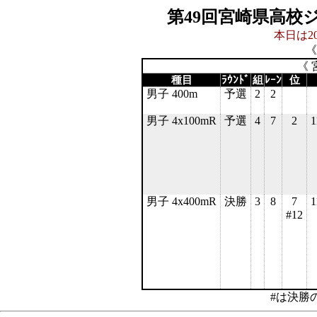
第49回宮崎県高校
本日は20
《
《 
種目
ﾗｳﾝﾄﾞ
組
ﾚｰﾝ
位
男子 400m
予選
2
2
男子 4x100mR
予選
4
7
2
1
男子 4x400mR
決勝
3
8
7
1
#12
#は決勝