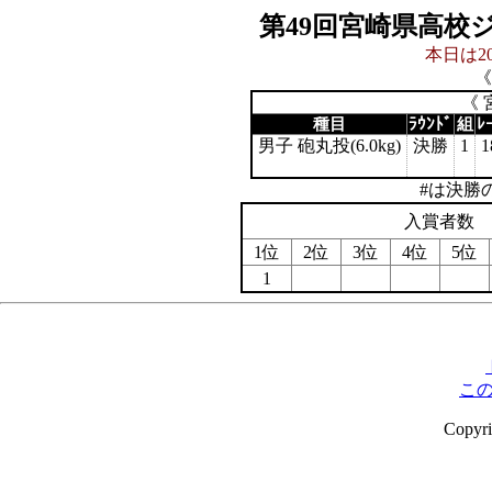
第49回宮崎県高校
本日は20
《
《 
種目
ﾗｳﾝﾄﾞ
組
ﾚ
男子 砲丸投(6.0kg)
決勝
1
1
#は決勝
入賞者数
1位
2位
3位
4位
5位
1
こ
Copyr