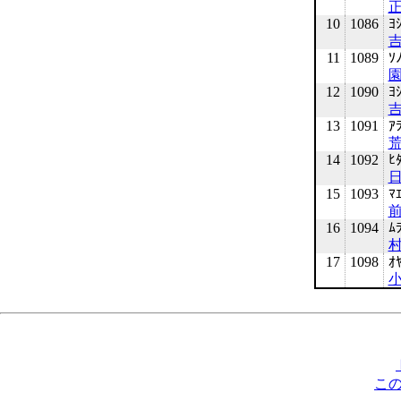
正
10
1086
ﾖ
吉
11
1089
ｿ
園
12
1090
ﾖ
13
1091
ｱ
荒
14
1092
ﾋ
日
15
1093
ﾏ
16
1094
ﾑ
村
17
1098
ｵ
小
こ