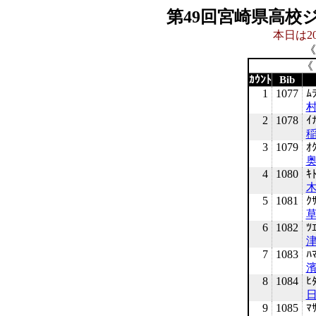
第49回宮崎県高校
本日は20
《
《
ｶｳﾝﾄ
Bib
1
1077
ﾑ
村
2
1078
ｲ
稲
3
1079
ｵ
奥
4
1080
ｷ
5
1081
ｸ
草
6
1082
ﾂ
津
7
1083
ﾊ
濱
8
1084
ﾋ
日
9
1085
ﾏ