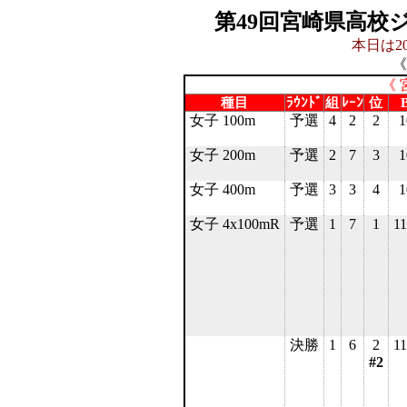
第49回宮崎県高校
本日は20
《
《 
種目
ﾗｳﾝﾄﾞ
組
ﾚｰﾝ
位
B
女子 100m
予選
4
2
2
1
女子 200m
予選
2
7
3
1
女子 400m
予選
3
3
4
1
女子 4x100mR
予選
1
7
1
11
決勝
1
6
2
11
#2