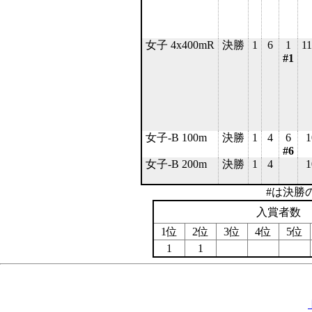
女子 4x400mR
決勝
1
6
1
11
#1
女子-B 100m
決勝
1
4
6
1
#6
女子-B 200m
決勝
1
4
1
#は決勝
入賞者数
1位
2位
3位
4位
5位
1
1