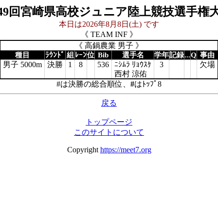
49回宮崎県高校ジュニア陸上競技選手権
本日は2026年8月8日(土) です
《 TEAM INF 》
《 高鍋農業 男子 》
種目
ﾗｳﾝﾄﾞ
組
ﾚｰﾝ
位
Bib
選手名
学年
記録
...
Q
事由
男子 5000m
決勝
1
8
536
ﾆｼﾑﾗ ﾘｮｳｽｹ
3
欠場
西村 涼佑
#は決勝の総合順位、
#
はﾄｯﾌﾟ8
戻る
トップページ
このサイトについて
Copyright
https://meet7.org