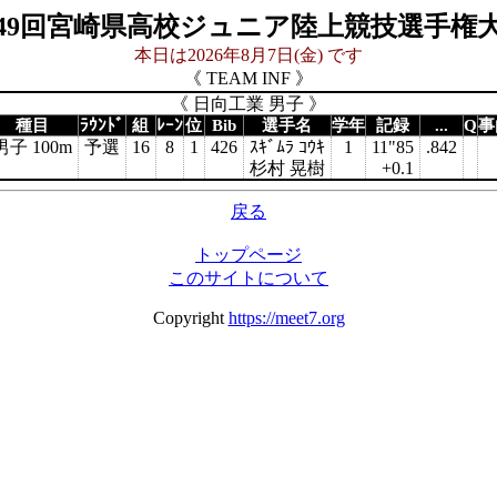
49回宮崎県高校ジュニア陸上競技選手権
本日は2026年8月7日(金) です
《 TEAM INF 》
《 日向工業 男子 》
種目
ﾗｳﾝﾄﾞ
組
ﾚｰﾝ
位
Bib
選手名
学年
記録
...
Q
事
男子 100m
予選
16
8
1
426
ｽｷﾞﾑﾗ ｺｳｷ
1
11"85
.842
杉村 晃樹
+0.1
戻る
トップページ
このサイトについて
Copyright
https://meet7.org