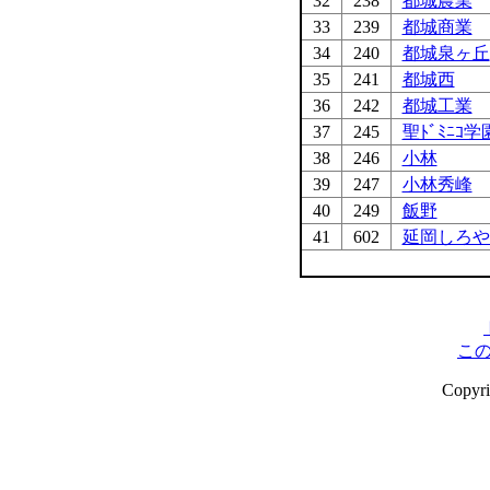
32
238
都城農業
33
239
都城商業
34
240
都城泉ヶ丘
35
241
都城西
36
242
都城工業
37
245
聖ﾄﾞﾐﾆｺ学
38
246
小林
39
247
小林秀峰
40
249
飯野
41
602
延岡しろや
こ
Copyr