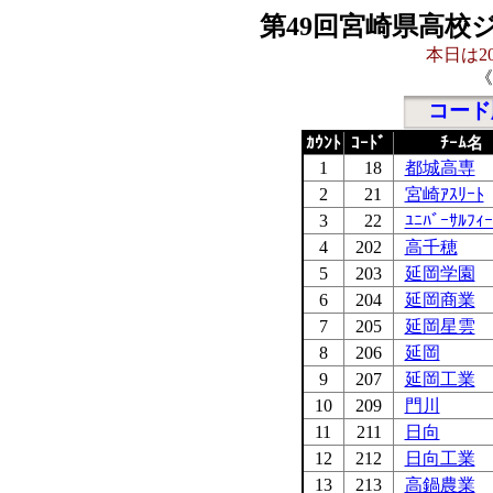
第49回宮崎県高校
本日は20
《
コード
ｶｳﾝﾄ
ｺｰﾄﾞ
ﾁｰﾑ名
1
18
都城高専
2
21
宮崎ｱｽﾘｰﾄ
3
22
ﾕﾆﾊﾞｰｻﾙﾌｨｰ
4
202
高千穂
5
203
延岡学園
6
204
延岡商業
7
205
延岡星雲
8
206
延岡
9
207
延岡工業
10
209
門川
11
211
日向
12
212
日向工業
13
213
高鍋農業