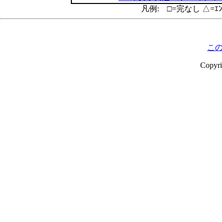
凡例: □=完なし △=ｴ
こ
Copyr