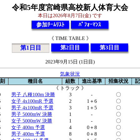
令和5年度宮崎県高校新人体育大会
本日は2026年8月7日(金) です
参加ﾁｰﾑﾘｽﾄ
ﾊﾟﾌｫｰﾏﾝｽ
《 TIME TABLE 》
第1日目
第2日目
第3日目
2023年9月15日 (1日目)
気象状況
刻
種目名
組数
進出基準
招集状況
記
《 トラック 》
0
男子 八種100m 決勝
3
-
〇
5
女子 4x100mR 予選
2
1＋6
〇
5
男子 4x100mR 予選
3
1＋5
〇
5
男子 5000mW 決勝
1
-
〇
5
女子 5000mW 決勝
1
-
〇
5
女子 400m 予選
4
0＋8
〇
5
男子 400m 予選
8
0＋8
〇