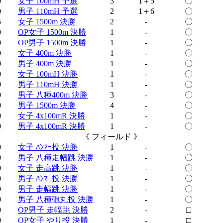
0
女子 100mH 予選
3
1＋5
〇
0
男子 110mH 予選
2
1＋6
〇
5
女子 1500m 決勝
2
-
〇
0
OP女子 1500m 決勝
1
-
〇
0
OP男子 1500m 決勝
1
-
〇
0
女子 400m 決勝
1
-
〇
0
男子 400m 決勝
1
-
〇
0
女子 100mH 決勝
1
-
〇
0
男子 110mH 決勝
1
-
〇
0
男子 八種400m 決勝
3
-
〇
0
男子 1500m 決勝
4
-
〇
0
女子 4x100mR 決勝
1
-
〇
0
男子 4x100mR 決勝
1
-
〇
《 フィールド 》
0
女子 ﾊﾝﾏｰ投 決勝
1
-
〇
0
男子 八種走幅跳 決勝
1
-
〇
0
女子 走高跳 決勝
1
-
〇
0
男子 ﾊﾝﾏｰ投 決勝
1
-
〇
0
男子 走幅跳 決勝
1
-
〇
0
男子 八種砲丸投 決勝
1
-
〇
0
OP男子 走幅跳 決勝
2
-
□
0
OP女子 やり投 決勝
1
-
□