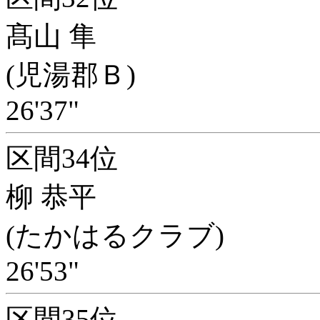
髙山 隼
(児湯郡Ｂ)
26'37"
区間34位
柳 恭平
(たかはるクラブ)
26'53"
区間35位