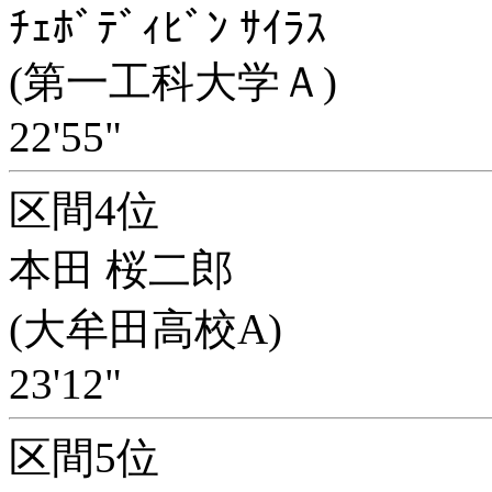
ﾁｪﾎﾞﾃﾞｨﾋﾞﾝ ｻｲﾗｽ
(第一工科大学Ａ)
22'55"
区間4位
本田 桜二郎
(大牟田高校A)
23'12"
区間5位