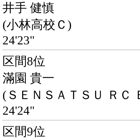
井手 健慎
(小林高校Ｃ)
24'23"
区間8位
滿園 貴一
(ＳＥＮＳＡＴＳＵ ＲＣ 
24'24"
区間9位