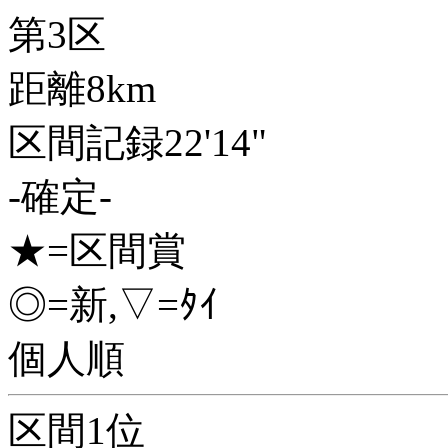
第3区
距離8km
区間記録22'14"
-確定-
★=区間賞
◎=新,▽=ﾀｲ
個人順
区間1位