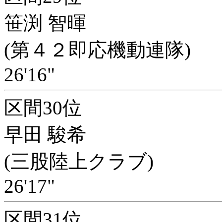
笹渕 智暉
(第４２即応機動連隊)
26'16"
区間30位
早田 駿希
(三股陸上クラブ)
26'17"
区間31位