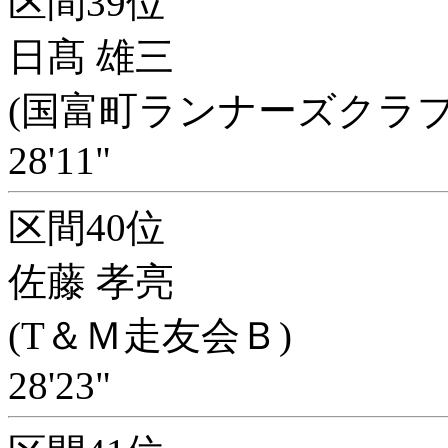
区間39位
日髙 雄三
(国富町ランナーズクラブ
28'11"
区間40位
佐藤 孝亮
(T＆Ｍ走友会Ｂ)
28'23"