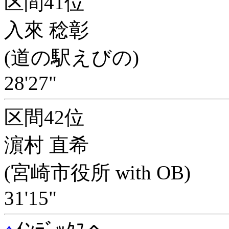
区間41位
入來 稔彰
(道の駅えびの)
28'27"
区間42位
濵村 直希
(宮崎市役所 with OB)
31'15"