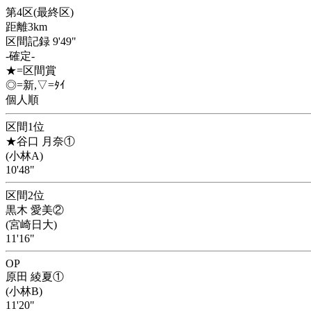
第4区(最終区)
距離3km
区間記録 9'49"
-確定-
★=区間賞
◎=新,▽=ﾀｲ
個人順
区間1位
★谷口 月奈①
(小林A)
10'48"
区間2位
黒木 愛美②
(宮崎日大)
11'16"
OP
原田 綾夏①
(小林B)
11'20"