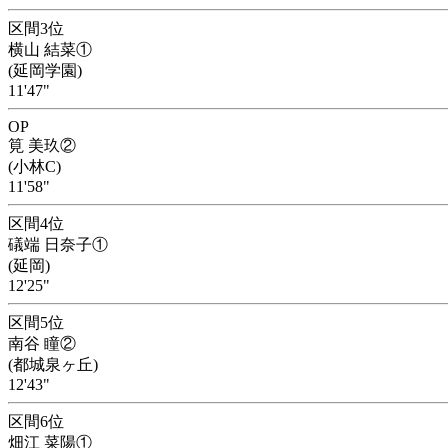
区間3位
横山 結菜①
(延岡学園)
11'47"
OP
筧 美玖②
(小林C)
11'58"
区間4位
礒端 日奈子①
(延岡)
12'25"
区間5位
南谷 瞳②
(都城泉ヶ丘)
12'43"
区間6位
畑江 菜陽①