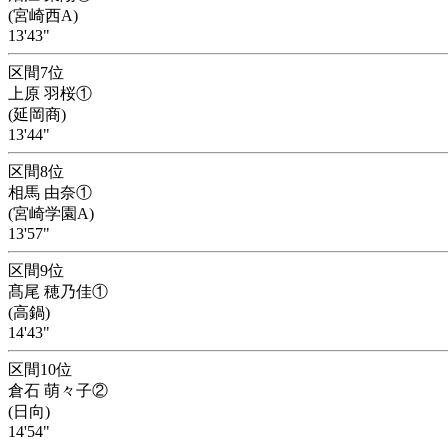
(宮崎西A)
13'43"
区間7位
上原 羽桜①
(延岡商)
13'44"
区間8位
相馬 由奈①
(宮崎学園A)
13'57"
区間9位
髙尾 穂乃佳①
(高鍋)
14'43"
区間10位
倉石 萌々子②
(日向)
14'54"